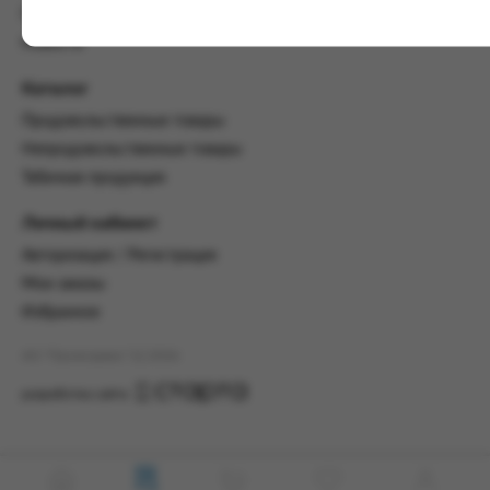
настоящим Соглашением.
Пользовательское соглашение
Предмет и порядок заключения
Новости
соглашения:
Каталог
2.1. Предметом Соглашения является оказание
Заказчику услуг по оформлению заказа (далее -
Продовольственные товары
Заказ) на формирование и вручение передачи
Непродовольственные товары
ПОО.
Табачная продукция
2.2. Настоящее Соглашение считается
заключенным после прохождения Заказчиком
Личный кабинет
процедуры принятия условий данного
Авторизация / Регистрация
Соглашения на сайте www.промсервис.рус
посредством установки галочки в разделе «Я
Мои заказы
ознакомлен и согласен с условиями
Избранное
Соглашения».
АО "Промсервис" (c) 2026
2.3. Заказчик выбирает учреждение
и заполняет Заказ на передачу товаров в
разработка сайта
соответствии с инструкциями, размещенными
на сайте Исполнителя, с указанием
информации о лице, которому необходимо
вручить передачу (фамилия, имя отчество,
день, месяц и год рождения).