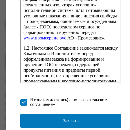
следственных изоляторах уголовно-
исполнительной системы и/или отбывающим
уголовные наказания в виде лишения свободы
– подозреваемым, обвиняемым и осужденным
ПРОМСЕРВИС.РУС
(далее - ПОО) посредством сервиса по
формированию и вручению передач
сервис удалённого формирования заказов
www.промсервис.рус
АО «Промсервис».
support@fguppromservis.ru
1.2. Настоящее Соглашение заключается между
Заказчиком и Исполнителем перед
Время работы поддержки:
оформлением заказа на формирование и
Пн - Чт, 8.00 - 17.00
вручение ПОО передачи, содержащей
Пт - 8.00 - 16.00
продукты питания и предметы первой
по местному времени выбранного ФКУ
необходимости, не запрещенные уголовно-
процессуальным и уголовно-исполнительным
законодательством (далее - передача).
Формирование и вручение передач
Информация
осуществляется Исполнителем
Я ознакомился(-ась) с пользовательским
непосредственно на территории следственного
Информация о доставке и оплате
соглашением
изолятора или исправительного учреждения
Часто задаваемые вопросы
ФСИН России. Соглашение может быть
заключено только в случае согласия Заказчика
Контакты
Закрыть
со всеми условиями, оговоренными
Политика конфиденциальности